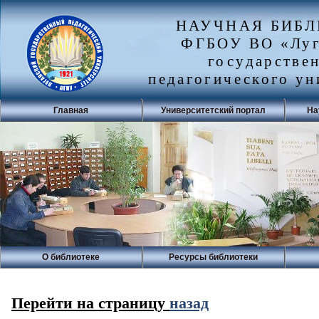
НАУЧНАЯ БИБ
ФГБОУ ВО «Луг
государстве
педагогического ун
Главная
Университетский портал
На
О библиотеке
Ресурсы библиотеки
Перейти на страницу
назад