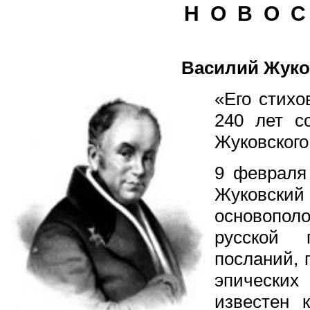
Н О В О С
Василий Жуко
«Его стихо
240 лет с
Жуковского
9 февраля
Жуковский
основопо
русской 
посланий, 
эпически
известен 