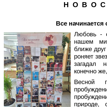
Н О В О С
Все начинается
Любовь - 
нашем ми
ближе друг 
роняет звез
загадал 
конечно же
Весной п
пробужд
пробуждени
природе, 