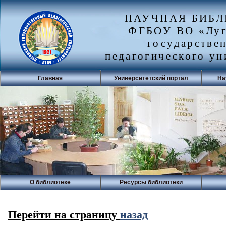
НАУЧНАЯ БИБ
ФГБОУ ВО «Луг
государстве
педагогического ун
Главная
Университетский портал
На
О библиотеке
Ресурсы библиотеки
Перейти на страницу
назад