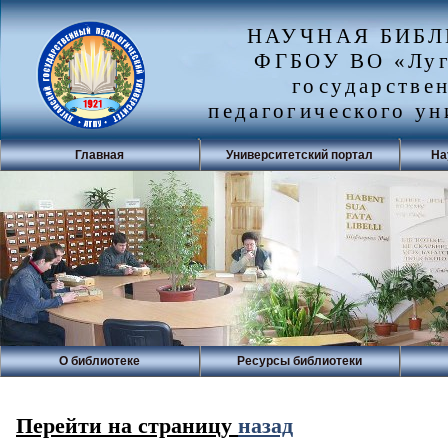
НАУЧНАЯ БИБ
ФГБОУ ВО «Луг
государстве
педагогического ун
Главная
Университетский портал
На
О библиотеке
Ресурсы библиотеки
Перейти на страницу
назад