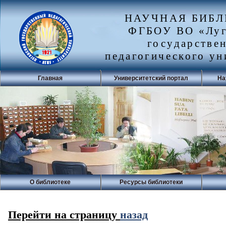
НАУЧНАЯ БИБ
ФГБОУ ВО «Луг
государстве
педагогического ун
Главная
Университетский портал
На
О библиотеке
Ресурсы библиотеки
Перейти на страницу
назад