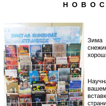
Н О В О С
Зима
снеж
хорош
Научн
ваше
вста
стран