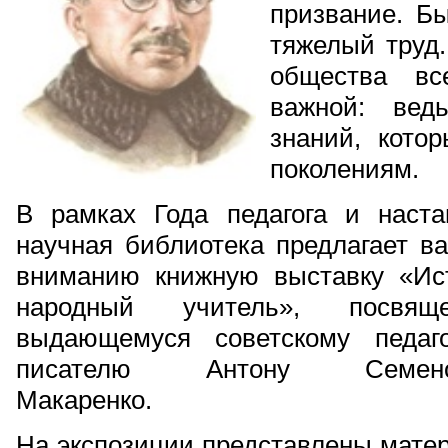
призвание. Бы
тяжелый труд.
общества вс
важной: вед
знаний, кото
поколениям.
В рамках Года педагога и наста
научная библиотека предлагает в
вниманию книжную выставку «Ис
народный учитель», посвяще
выдающемуся советскому педаг
писателю Антону Семено
Макаренко.
На экспозиции представлены мате