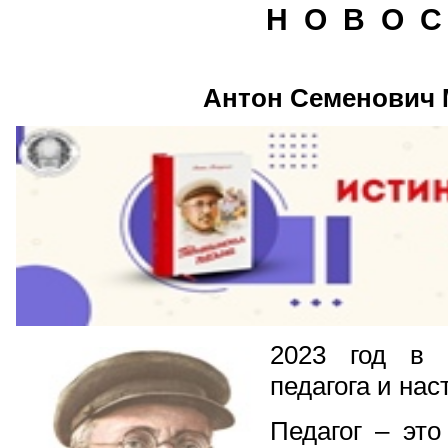
Н О В О С
Антон Семенович 
2023 год в 
педагога и нас
Педагог – эт