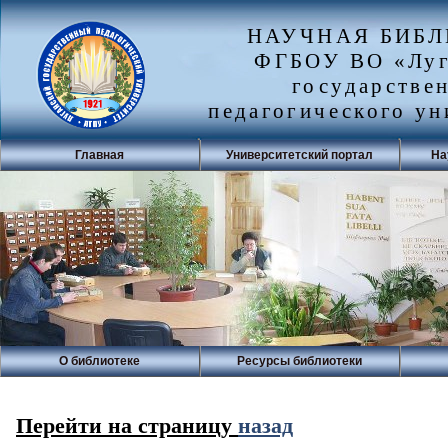
НАУЧНАЯ БИБ
ФГБОУ ВО «Луг
государстве
педагогического ун
Главная
Университетский портал
На
О библиотеке
Ресурсы библиотеки
Перейти на страницу
назад