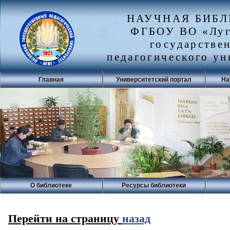
НАУЧНАЯ БИБ
ФГБОУ ВО «Луг
государстве
педагогического ун
Главная
Университетский портал
На
О библиотеке
Ресурсы библиотеки
Перейти на страницу
назад