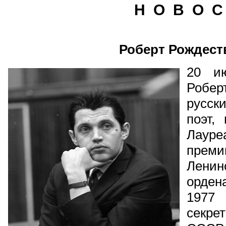
Н О В О С
Роберт Рождест
20 и
Робе
русск
поэт,
Лаур
пре
Ленин
орден
1977
секр