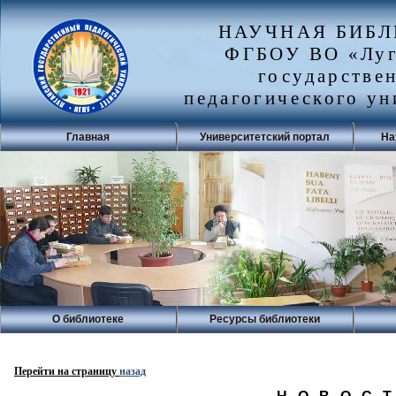
НАУЧНАЯ БИБ
ФГБОУ ВО «Луг
государстве
педагогического ун
Главная
Университетский портал
На
О библиотеке
Ресурсы библиотеки
Перейти на страницу
назад