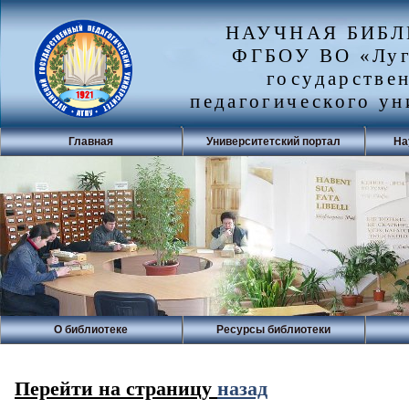
НАУЧНАЯ БИБ
ФГБОУ ВО «Луг
государстве
педагогического ун
Главная
Университетский портал
На
О библиотеке
Ресурсы библиотеки
Перейти на страницу
назад