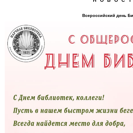
Н О В О С Т
Всероссийский день Б