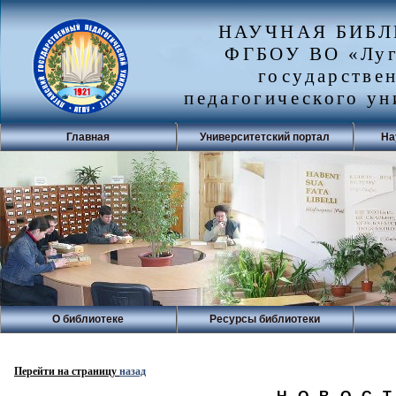
НАУЧНАЯ БИБ
ФГБОУ ВО «Луг
государстве
педагогического ун
Главная
Университетский портал
На
О библиотеке
Ресурсы библиотеки
Перейти на страницу
назад