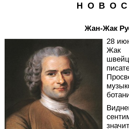
Н О В О С
Жан-Жак Ру
28 ию
Жак
шве
писат
Про
музы
ботани
Видн
сент
знач