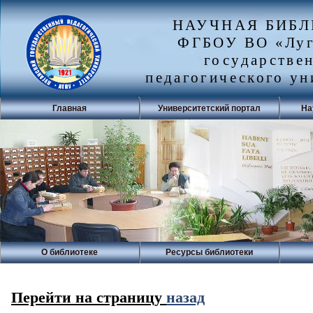
НАУЧНАЯ БИБ
ФГБОУ ВО «Луг
государстве
педагогического ун
Главная
Университетский портал
На
О библиотеке
Ресурсы библиотеки
Перейти на страницу
назад