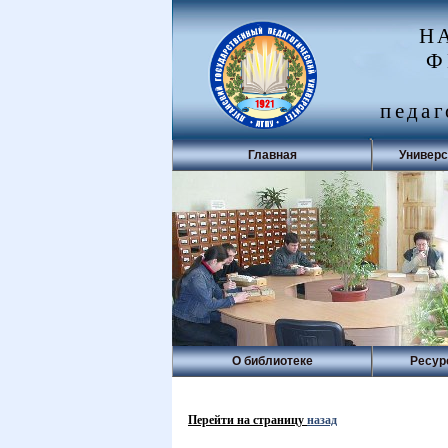
Н
Ф
педаг
Главная
Универс
О библиотеке
Ресур
Перейти на страницу
назад