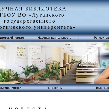
АУЧНАЯ БИБЛИОТЕКА
ГБОУ ВО «Луганского
государственного
огического университета»
итетский портал
Научная деятельность
Репозито
сы библиотеки
Читателям
Выставк