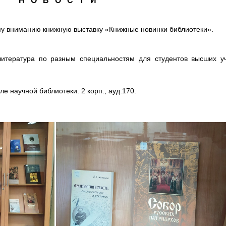
Н О В О С Т И
у вниманию книжную выставку «Книжные новинки библиотеки».
литература по разным специальностям для студентов высших у
е научной библиотеки. 2 корп., ауд.170.