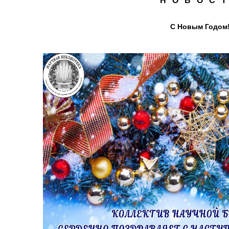
Н О В О С Т
С Новым Годом