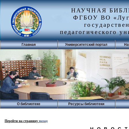
НАУЧНАЯ БИБ
ФГБОУ ВО «Луг
государстве
педагогического ун
Главная
Университетский портал
На
О библиотеке
Ресурсы библиотеки
Перейти на страницу
назад