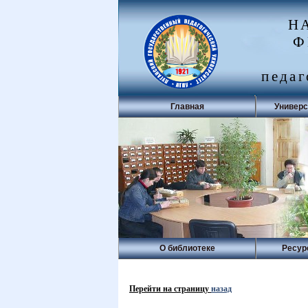
Н
Ф
педаг
Главная
Универс
О библиотеке
Ресур
Перейти на страницу
назад