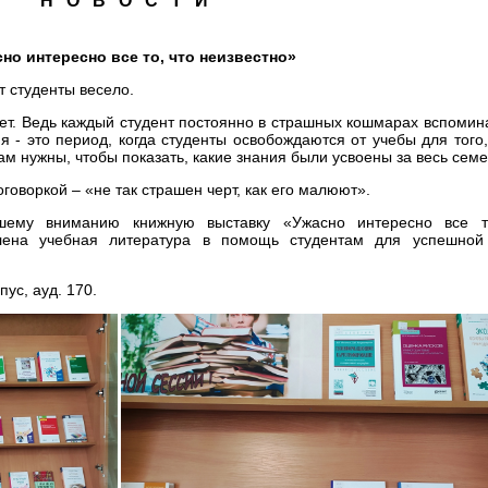
Н О В О С Т И
но интересно все то, что неизвестно»
т студенты весело.
крет. Ведь каждый студент постоянно в страшных кошмарах вспомин
ия - это период, когда студенты освобождаются от учебы для того
м нужны, чтобы показать, какие знания были усвоены за весь семе
оговоркой – «не так страшен черт, как его малюют».
ашему вниманию книжную выставку «Ужасно интересно все т
влена учебная литература в помощь студентам для успешной
ус, ауд. 170.