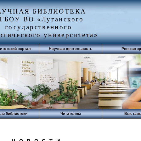
АУЧНАЯ БИБЛИОТЕКА
ГБОУ ВО «Луганского
государственного
огического университета»
итетский портал
Научная деятельность
Репозито
сы библиотеки
Читателям
Выставк