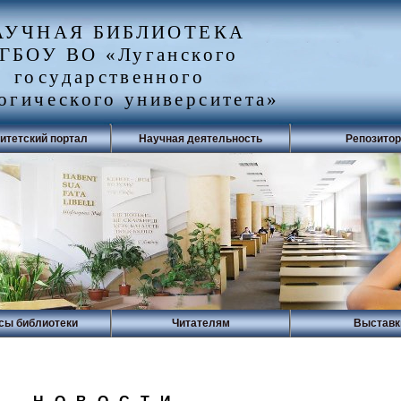
АУЧНАЯ БИБЛИОТЕКА
ГБОУ ВО «Луганского
государственного
огического университета»
итетский портал
Научная деятельность
Репозито
сы библиотеки
Читателям
Выставк