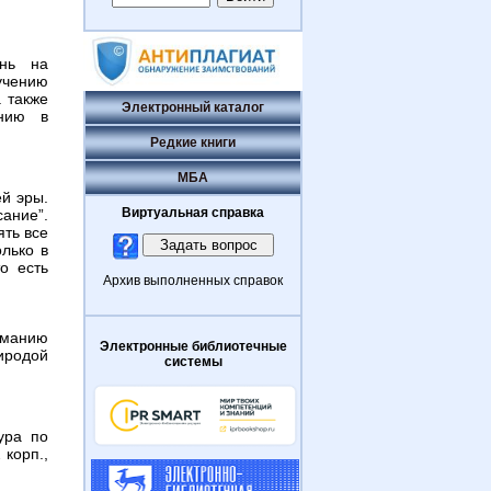
знь на
учению
 также
Электронный каталог
ению в
Редкие книги
МБА
й эры.
Виртуальная справка
сание”.
ять все
лько в
о есть
Архив выполненных справок
манию
Электронные библиотечные
иродой
системы
ура по
 корп.,