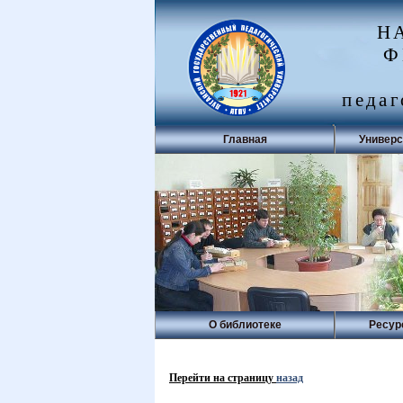
Н
Ф
педаг
Главная
Универс
О библиотеке
Ресур
Перейти на страницу
назад