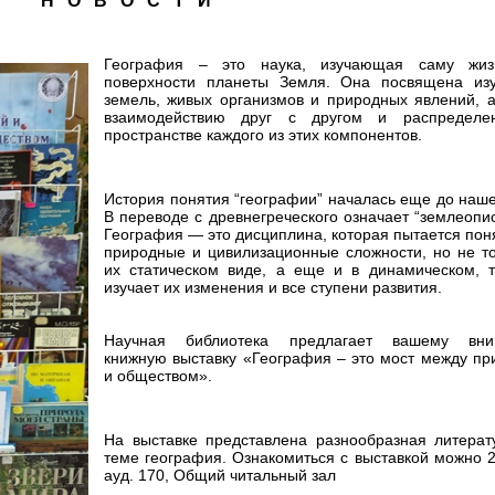
Н О В О С Т И
География – это наука, изучающая саму жи
поверхности планеты Земля. Она посвящена из
земель, живых организмов и природных явлений, а
взаимодействию друг с другом и распредел
пространстве каждого из этих компонентов.
История понятия “географии” началась еще до наше
В переводе с древнегреческого означает “землеопи
География — это дисциплина, которая пытается пон
природные и цивилизационные сложности, но не то
их статическом виде, а еще и в динамическом, т
изучает их изменения и все ступени развития.
Научная библиотека предлагает вашему вни
книжную выставку «География – это мост между пр
и обществом».
На выставке представлена разнообразная литерат
теме география. Ознакомиться с выставкой можно 2
ауд. 170, Общий читальный зал