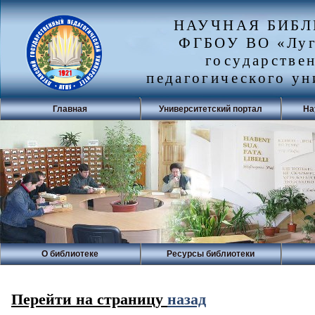
НАУЧНАЯ БИБ
ФГБОУ ВО «Луг
государстве
педагогического ун
Главная
Университетский портал
На
О библиотеке
Ресурсы библиотеки
Перейти на страницу
назад