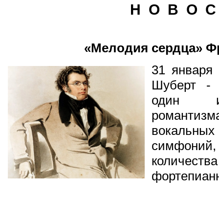
Н О В О С
«Мелодия сердца» Ф
31 января
Шуберт - 
один из
романтизм
вокальны
симфони
количест
фортепиан