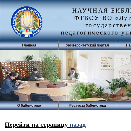
НАУЧНАЯ БИБ
ФГБОУ ВО «Луг
государстве
педагогического ун
Главная
Университетский портал
На
О библиотеке
Ресурсы библиотеки
Перейти на страницу
назад