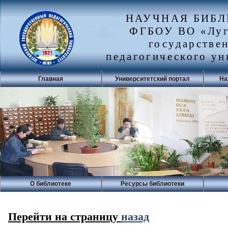
НАУЧНАЯ БИБ
ФГБОУ ВО «Луг
государстве
педагогического ун
Главная
Университетский портал
На
О библиотеке
Ресурсы библиотеки
Перейти на страницу
назад