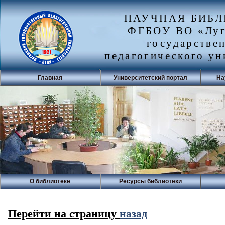
НАУЧНАЯ БИБ
ФГБОУ ВО «Луг
государстве
педагогического ун
Главная
Университетский портал
На
О библиотеке
Ресурсы библиотеки
Перейти на страницу
назад