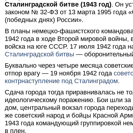
Сталинградской битве (1943 год)
. Он у
законом № 32-ФЗ от 13 марта 1995 года 
(победных днях) России».
В планы немецко-фашистского командова
1942 года в ходе Второй мировой войны, 
войска на юге СССР. 17 июля 1942 года 
Сталинградской битвы
— оборонительный
Буквально через четыре месяца советски
отпор врагу — 19 ноября 1942 года
совет
контрнаступление под Сталинградом
.
Сдача города тогда приравнивалась не тол
идеологическому поражению. Бои шли за 
дом, центральный вокзал города переходил
же советский народ и бойцы Красной Арм
1943 года командующий группировкой не
в плен.