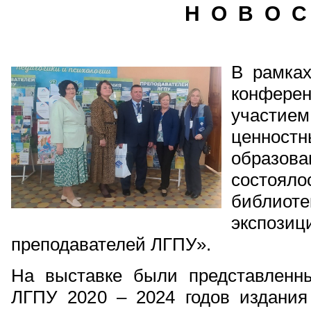
Н О В О С
В рамках
конфере
участ
ценно
образова
состоял
библиот
экспо
преподавателей ЛГПУ».
На выставке были представленн
ЛГПУ 2020 – 2024 годов издания