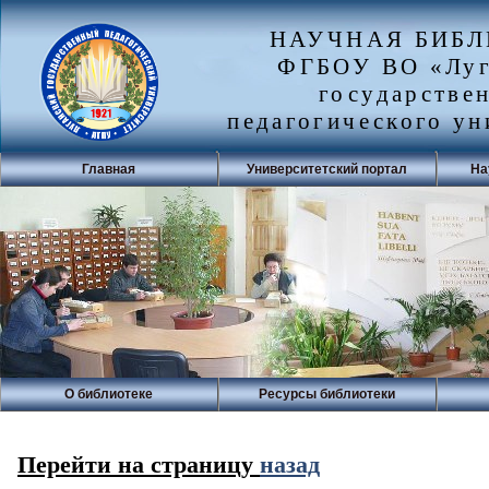
НАУЧНАЯ БИБ
ФГБОУ ВО «Луг
государстве
педагогического ун
Главная
Университетский портал
На
О библиотеке
Ресурсы библиотеки
Перейти на страницу
назад