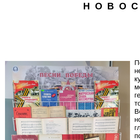
Н О В О С
П
н
к
м
г
т
В
н
г
п