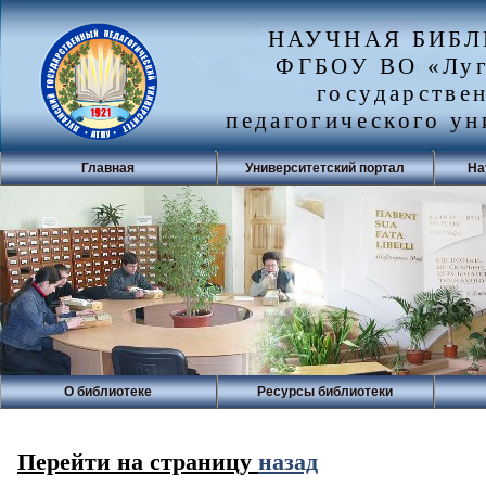
НАУЧНАЯ БИБ
ФГБОУ ВО «Луг
государстве
педагогического ун
Главная
Университетский портал
На
О библиотеке
Ресурсы библиотеки
Перейти на страницу
назад