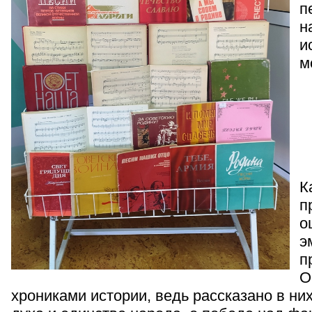
п
н
и
м
К
п
о
э
п
О
хрониками истории, ведь рассказано в них