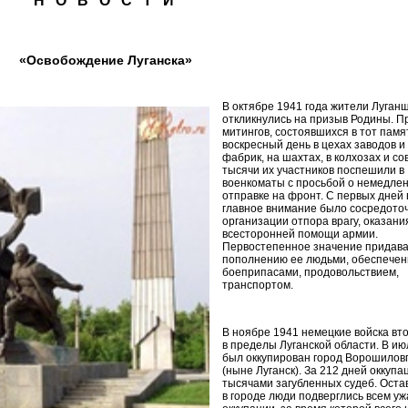
Н О В О С Т И
«Освобождение Луганска»
В октябре 1941 года жители Луган
откликнулись на призыв Родины. П
митингов, состоявшихся в тот пам
воскресный день в цехах заводов и
фабрик, на шахтах, в колхозах и со
тысячи их участников поспешили в
военкоматы с просьбой о немедле
отправке на фронт. С первых дней
главное внимание было сосредото
организации отпора врагу, оказани
всесторонней помощи армии.
Первостепенное значение придав
пополнению ее людьми, обеспече
боеприпасами, продовольствием,
транспортом.
В ноябре 1941 немецкие войска вт
в пределы Луганской области. В ию
был оккупирован город Ворошилов
(ныне Луганск). За 212 дней оккупа
тысячами загубленных судеб. Ост
в городе люди подверглись всем у