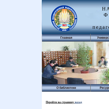
Н
Ф
педаг
Главная
Универс
О библиотеке
Ресур
Перейти на страницу
назад