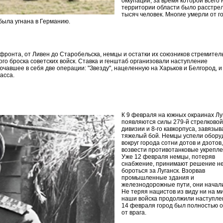
оккупации, за время которой всего 
территории области было расстре
тысяч человек. Многие умерли от г
была угнана в Германию.
 фронта, от Ливен до Старобельска, немцы и остатки их союзников стремител
го броска советских войск. Ставка и генштаб организовали наступление
чавшее в себя две операции: "Звезду", нацеленную на Харьков и Белгород, и
асса.
К 9 февраля на южных окраинах Лу
появляются силы 279-й стрелковой
дивизии и 8-го кавкорпуса, завязыв
тяжелый бой. Немцы успели обору
вокруг города сотни дотов и дзотов,
возвести противотанковые укрепле
Уже 12 февраля немцы, потеряв
снабжение, принимают решение н
бороться за Луганск. Взорвав
промышленные здания и
железнодорожные пути, они начали
Не теряя нацистов из виду ни на ми
наши войска продолжили наступле
14 февраля город был полностью 
от врага.