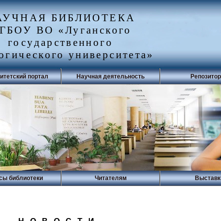
АУЧНАЯ БИБЛИОТЕКА
ГБОУ ВО «Луганского
государственного
огического университета»
итетский портал
Научная деятельность
Репозито
сы библиотеки
Читателям
Выставк