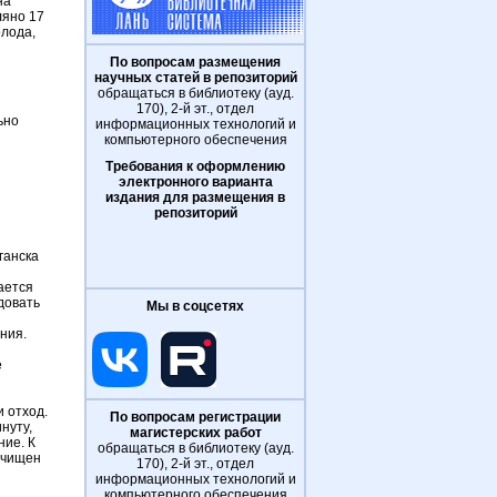
на
ляно 17
олода,
По вопросам размещения
научных статей в репозиторий
обращаться в библиотеку (ауд.
170), 2-й эт., отдел
ьно
информационных технологий и
компьютерного обеспечения
Требования к оформлению
электронного варианта
издания для размещения в
репозиторий
ганска
ается
довать
Мы в соцсетях
ния.
е
 отход.
По вопросам регистрации
нуту,
магистерских работ
ние. К
обращаться в библиотеку (ауд.
очищен
170), 2-й эт., отдел
информационных технологий и
компьютерного обеспечения