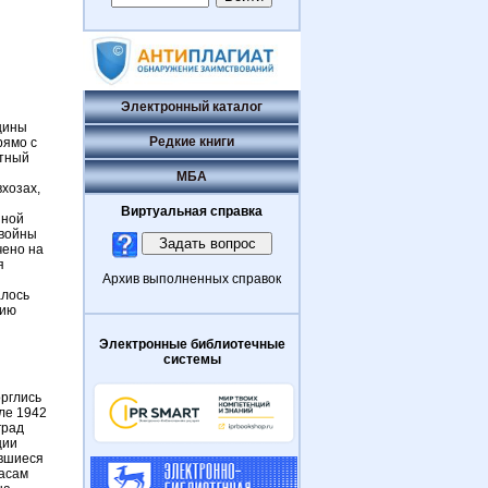
Электронный каталог
щины
Редкие книги
рямо с
ятный
МБА
вхозах,
Виртуальная справка
нной
 войны
чено на
я
Архив выполненных справок
алось
нию
Электронные библиотечные
системы
орглись
ле 1942
град
ции
авшиеся
жасам