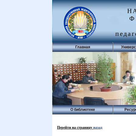
Н
Ф
педаг
Главная
Универс
О библиотеке
Ресур
Перейти на страницу
назад