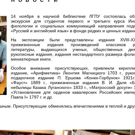
Н О В О С Т И
14 ноября в научной библиотеке ЛГПУ состоялась об
экскурсия для студентов первого и третьего курса Инс
филологии и социальных коммуникаций направления подг
«Русский и английский язык» в фонде редких и ценных издан
На экспозиции были представлены издания XVIII-X
прижизненные издания произведений классиков ру
литературы, выдающихся ученых, общественных дея
рукописные издания, издания нестандартного размера фоли
миниатюрные книги.
Особое внимание присутствующих, привлекли кирилли
издание, «Арифметика» Леонтия Магницкого 1703 г., руко
подарочное издание П. Ершова «Конек-Горбунок» 1921г.
«Фауст» 1889 г., прижизненные издания В. И. Даля «
небылицы Казака Луганского» 1833 г., «Матросский досуги» 1
«Установление для орденов кавалерских Российских импе
Павла I» 1797 г. и др.
ушным. Присутствующие обменялись впечатлениями в теплой и дру