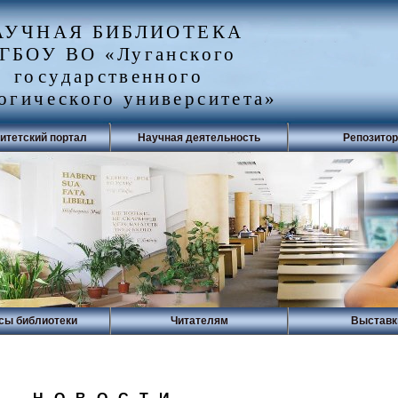
АУЧНАЯ БИБЛИОТЕКА
ГБОУ ВО «Луганского
государственного
огического университета»
итетский портал
Научная деятельность
Репозито
сы библиотеки
Читателям
Выставк