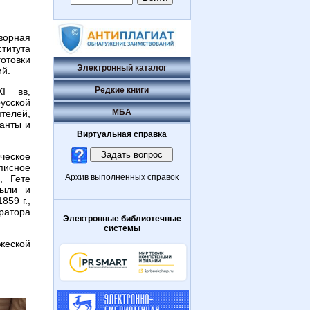
зорная
титута
отовки
Электронный каталог
ий.
Редкие книги
ХI вв,
сской
МБА
телей,
анты и
Виртуальная справка
ческое
писное
Архив выполненных справок
, Гете
Были и
859 г.,
ратора
Электронные библиотечные
системы
жеской