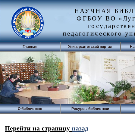
НАУЧНАЯ БИБ
ФГБОУ ВО «Луг
государстве
педагогического ун
Главная
Университетский портал
На
О библиотеке
Ресурсы библиотеки
Перейти на страницу
назад