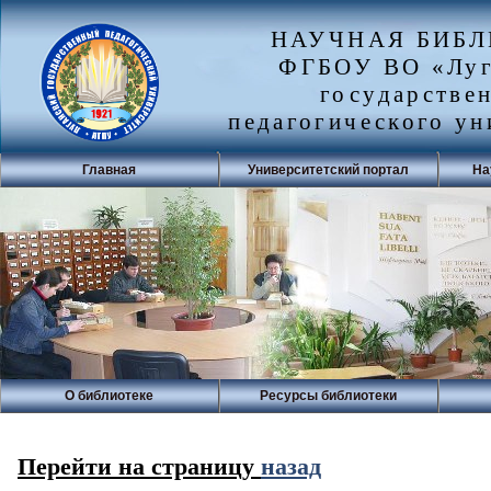
НАУЧНАЯ БИБ
ФГБОУ ВО «Луг
государстве
педагогического ун
Главная
Университетский портал
На
О библиотеке
Ресурсы библиотеки
Перейти на страницу
назад