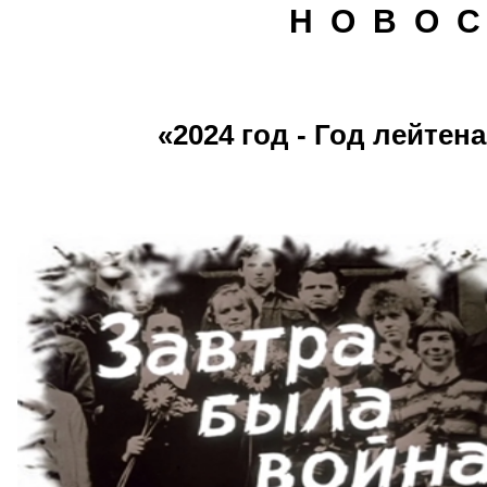
Н О В О С
«2024 год - Год лейтен