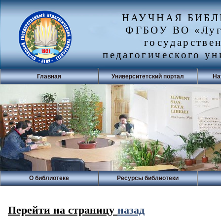
НАУЧНАЯ БИБ
ФГБОУ ВО «Луг
государстве
педагогического ун
Главная
Университетский портал
На
О библиотеке
Ресурсы библиотеки
Перейти на страницу
назад