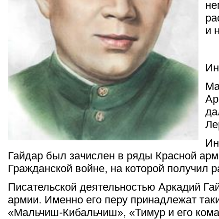
не
ра
и 
Ин
Ма
Ар
да
Ле
Ин
Гайдар был зачислен в ряды Красной арм
Гражданской войне, на которой получил р
Писательской деятельностью Аркадий Гай
армии. Именно его перу принадлежат таки
«Мальчиш-Кибальчиш», «Тимур и его коман