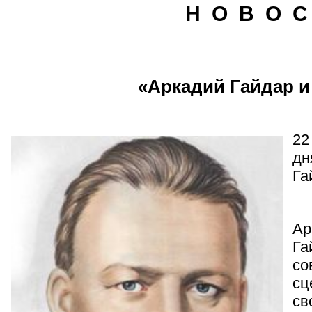
Н О В О С
«Аркадий Гайдар и 
22
дн
Га
Ар
Га
со
сц
св