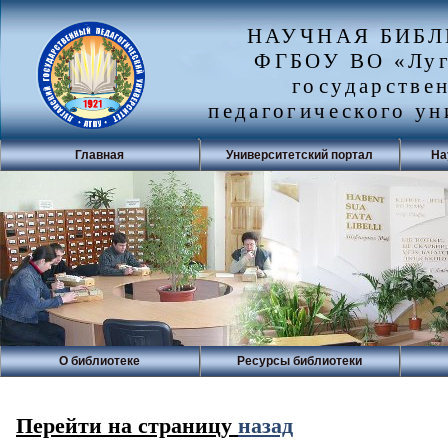
НАУЧНАЯ БИБ
ФГБОУ ВО «Луг
государстве
педагогического ун
Главная
Университетский портал
На
О библиотеке
Ресурсы библиотеки
Перейти на страницу
назад