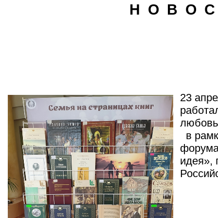
Н О В О С
23 апр
работа
любовь
в рамк
форума
идея»,
Россий