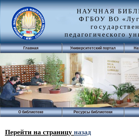
НАУЧНАЯ БИБ
ФГБОУ ВО «Луг
государстве
педагогического ун
Главная
Университетский портал
На
О библиотеке
Ресурсы библиотеки
Перейти на страницу
назад