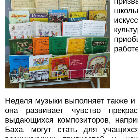
призв
школ
иску
куль
приоб
работе
Неделя музыки выполняет также и
она развивает чувство прекра
выдающихся композиторов, наприм
Баха, могут стать для учащихс