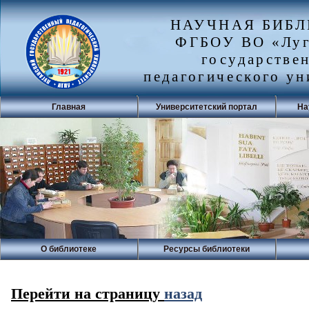
НАУЧНАЯ БИБ
ФГБОУ ВО «Луг
государстве
педагогического ун
Главная
Университетский портал
На
О библиотеке
Ресурсы библиотеки
Перейти на страницу
назад