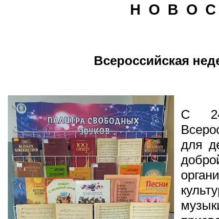
Н О В О С
Всероссийская нед
С 2
Всеро
для д
добро
орган
куль
музык