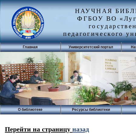
НАУЧНАЯ БИБ
ФГБОУ ВО «Луг
государстве
педагогического ун
Главная
Университетский портал
На
О библиотеке
Ресурсы библиотеки
Перейти на страницу
назад