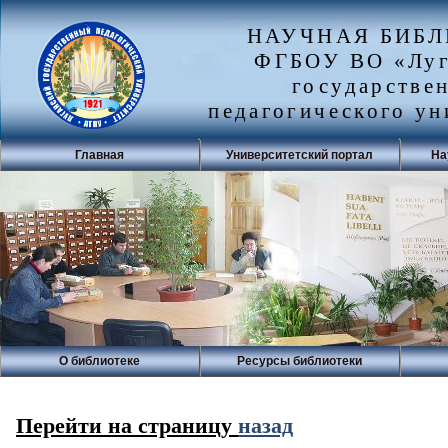
НАУЧНАЯ БИБ
ФГБОУ ВО «Луг
государстве
педагогического ун
Главная
Университетский портал
На
О библиотеке
Ресурсы библиотеки
Перейти на страницу
назад