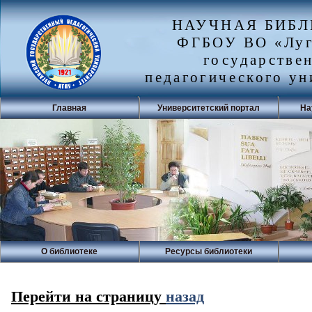
НАУЧНАЯ БИБ
ФГБОУ ВО «Луг
государстве
педагогического ун
Главная
Университетский портал
На
О библиотеке
Ресурсы библиотеки
Перейти на страницу
назад