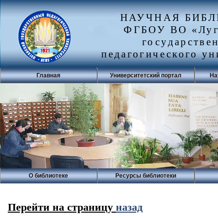
НАУЧНАЯ БИБ
ФГБОУ ВО «Луг
государстве
педагогического ун
Главная
Университетский портал
На
О библиотеке
Ресурсы библиотеки
Перейти на страницу
назад