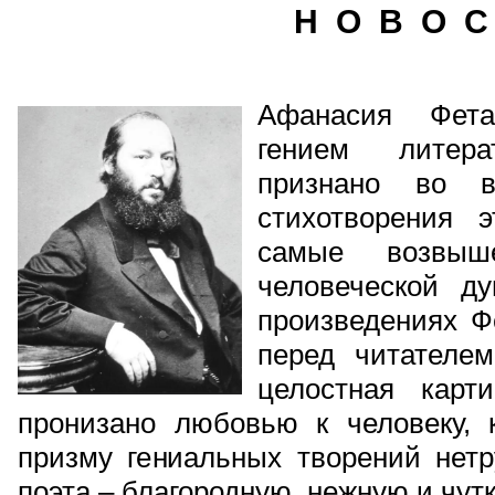
Н О В О С
Афанасия Фет
гением литера
признано во в
стихотворения э
самые возвыш
человеческой д
произведениях Фе
перед читателем
целостная карт
пронизано любовью к человеку, 
призму гениальных творений нетр
поэта – благородную, нежную и чут