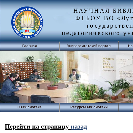
НАУЧНАЯ БИБ
ФГБОУ ВО «Луг
государстве
педагогического ун
Главная
Университетский портал
На
О библиотеке
Ресурсы библиотеки
Перейти на страницу
назад