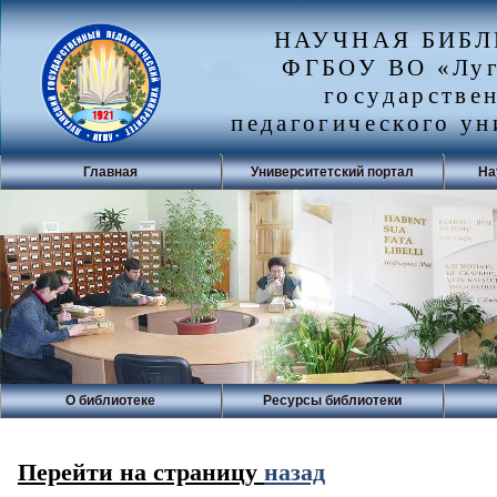
НАУЧНАЯ БИБ
ФГБОУ ВО «Луг
государстве
педагогического ун
Главная
Университетский портал
На
О библиотеке
Ресурсы библиотеки
Перейти на страницу
назад