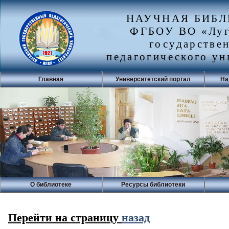
НАУЧНАЯ БИБ
ФГБОУ ВО «Луг
государстве
педагогического ун
Главная
Университетский портал
На
О библиотеке
Ресурсы библиотеки
Перейти на страницу
назад