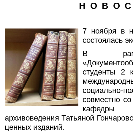
Н О В О С
7 ноября в 
состоялась эк
В рамк
«Документо
студенты 2 к
междунар
социально
совместно со
кафедры д
архивоведения Татьяной Гончарово
ценных изданий.