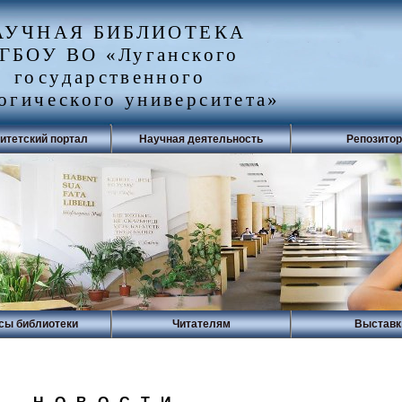
АУЧНАЯ БИБЛИОТЕКА
ГБОУ ВО «Луганского
государственного
огического университета»
итетский портал
Научная деятельность
Репозито
сы библиотеки
Читателям
Выставк