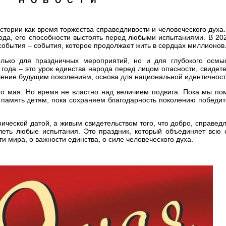
Н О В О С Т И
истории как время торжества справедливости и человеческого духа
ода, его способности выстоять перед любыми испытаниями. В 202
события – события, которое продолжает жить в сердцах миллионов
лько для праздничных мероприятий, но и для глубокого осмы
 года – это урок единства народа перед лицом опасности, свидет
жение будущим поколениям, основа для национальной идентичност
ого мая. Но время не властно над величием подвига. Пока мы по
у память детям, пока сохраняем благодарность поколению победи
ической датой, а живым свидетельством того, что добро, справед
еть любые испытания. Это праздник, который объединяет всю с
и мира, о важности единства, о силе человеческого духа.