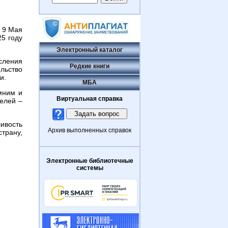
. 9 Мая
5 году
.
Электронный каталог
сления
Редкие книги
ельство
и.
МБА
мним и
Виртуальная справка
телей –
ливость
Архив выполненных справок
трану,
Электронные библиотечные
системы