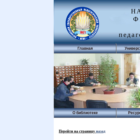
Н
Ф
педаг
Главная
Универс
О библиотеке
Ресур
Перейти на страницу
назад