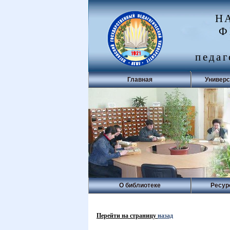
Н
Ф
педаг
Главная
Универс
О библиотеке
Ресур
Перейти на страницу
назад