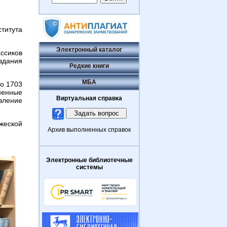
ститута
Электронный каталог
ссиков
здания
Редкие книги
МБА
о 1703
зненные
Виртуальная справка
овление
жеской
Архив выполненных справок
Электронные библиотечные
системы