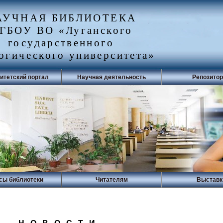
АУЧНАЯ БИБЛИОТЕКА
ГБОУ ВО «Луганского
государственного
огического университета»
итетский портал
Научная деятельность
Репозито
сы библиотеки
Читателям
Выставк