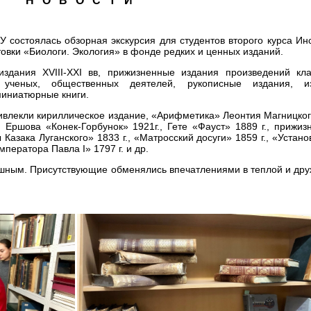
Н О В О С Т И
У состоялась обзорная экскурсия для студентов второго курса Ин
овки «Биологи. Экология» в фонде редких и ценных изданий.
здания XVIII-XХI вв, прижизненные издания произведений кла
 ученых, общественных деятелей, рукописные издания, и
миниатюрные книги.
ивлекли кириллическое издание, «Арифметика» Леонтия Магницког
. Ершова «Конек-Горбунок» 1921г., Гете «Фауст» 1889 г., прижи
Казака Луганского» 1833 г., «Матросский досуги» 1859 г., «Устан
ператора Павла I» 1797 г. и др.
ушным. Присутствующие обменялись впечатлениями в теплой и дру