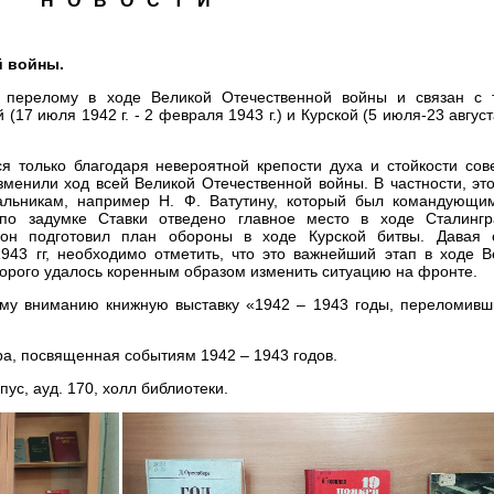
Н О В О С Т И
й войны.
у перелому в ходе Великой Отечественной войны и связан с 
(17 июля 1942 г. - 2 февраля 1943 г.) и Курской (5 июля-23 авгус
 только благодаря невероятной крепости духа и стойкости сове
менили ход всей Великой Отечественной войны. В частности, это
альникам, например Н. Ф. Ватутину, который был командующи
по задумке Ставки отведено главное место в ходе Сталингр
 он подготовил план обороны в ходе Курской битвы. Давая
1943 гг, необходимо отметить, что это важнейший этап в ходе В
торого удалось коренным образом изменить ситуацию на фронте.
ему вниманию книжную выставку «1942 – 1943 годы, переломивш
ра, посвященная событиям 1942 – 1943 годов.
ус, ауд. 170, холл библиотеки.