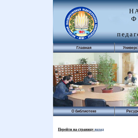
Н
Ф
педаг
Главная
Универс
О библиотеке
Ресур
Перейти на страницу
назад