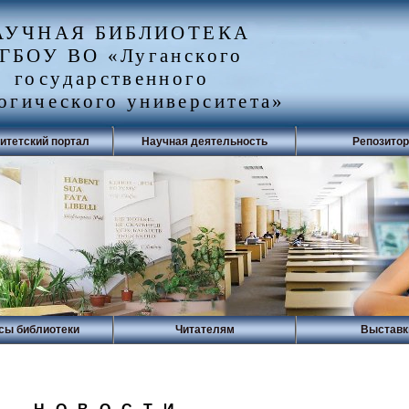
АУЧНАЯ БИБЛИОТЕКА
ГБОУ ВО «Луганского
государственного
огического университета»
итетский портал
Научная деятельность
Репозито
сы библиотеки
Читателям
Выставк