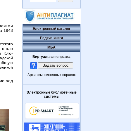
такими
Электронный каталог
та 1943
Редкие книги
тского
МБА
 стало
м Юго-
Виртуальная справка
адской
 общую
еликой
Архив выполненных справок
ие ход
Электронные библиотечные
системы