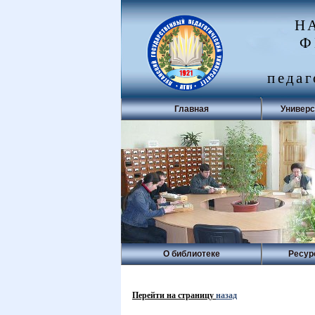
Н
Ф
педаг
Главная
Универс
О библиотеке
Ресур
Перейти на страницу
назад