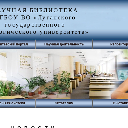
АУЧНАЯ БИБЛИОТЕКА
ГБОУ ВО «Луганского
государственного
огического университета»
итетский портал
Научная деятельность
Репозито
сы библиотеки
Читателям
Выставк