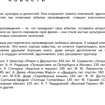
Н О В О С Т И
ии, культуры и ценностей. Она сохраняет память поколений, вдохн
летие мы отмечаем юбилеи произведений, ставших классичес
.
роизведения – те, что празднуют свои юбилеи, оставаясь актуа
книги не просто пережили своё время – они стали частью культурно
 новые поколения читателей.
еще раз перечитать произведения любимых авторов. У каждой кни
итателю. Эти книги хорошо известны, их хочется перечитывать, вс
 своим друзьям! Хорошие книги, даже минуя десятилетия не 
 в сердцах читателей, вдохновляют, учат, расширяют кругозор.
иги: У. Шекспир «Ромео и Джульетта» 430 лет; М. Сервантес «Хит
ет; А. Н. Радищев «Путешествие из Петербурга в Москву» 235 лет
; А. Стендаль «Красное и черное» 195 лет; М. Ю. Лермонтов 
5 лет; А. Дюма «Королева Марго» и «Двадцать лет спустя» 180 л
0 лет; М.Э.М. Додж «Серебряные коньки» 160 лет; Ф. М. Досто
 Салтыков-Щедрин «Господа Головлёвы» 145 лет; М. Горький «С
оновские яблоки» 125 лет; А. Т. Твардовский «Василий Теркин» 80 
е другие.