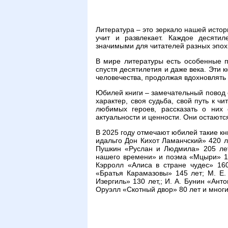
Литература – это зеркало нашей истор
учит и развлекает. Каждое десяти
значимыми для читателей разных эпох
В мире литературы есть особенные п
спустя десятилетия и даже века. Эти 
человечества, продолжая вдохновлять
Юбилей книги – замечательный повод 
характер, своя судьба, свой путь к ч
любимых героев, рассказать о них
актуальности и ценности. Они остаются
В 2025 году отмечают юбилей такие кн
идальго Дон Кихот Ламанчский» 420 л
Пушкин «Руслан и Людмила» 205 лет
нашего времени» и поэма «Мцыри» 18
Кэрролл «Алиса в стране чудес» 16
«Братья Карамазовы» 145 лет; М. Е.
Изергиль» 130 лет,; И. А. Бунин «Ант
Оруэлл «Скотный двор» 80 лет и многи