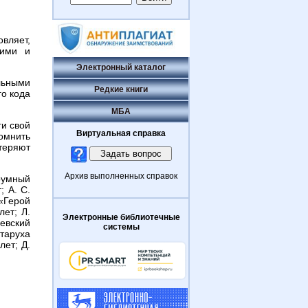
овляет,
кими и
Электронный каталог
льными
Редкие книги
го кода
МБА
ги свой
Виртуальная справка
помнить
теряют
Архив выполненных справок
роумный
; А. С.
«Герой
ет; Л.
Электронные библиотечные
евский
системы
таруха
лет; Д.