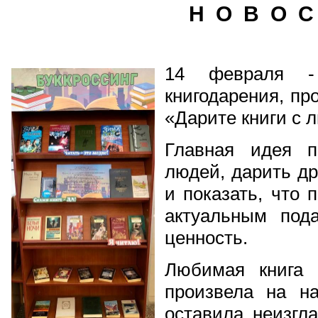
Н О В О С
14 февраля -
книгодарения, пр
«Дарите книги с 
Главная идея п
людей, дарить др
и показать, что 
актуальным под
ценность.
Любимая книга 
произвела на н
оставила неизгл