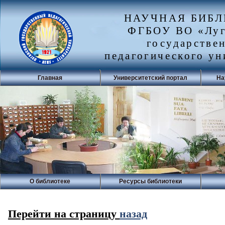
НАУЧНАЯ БИБ
ФГБОУ ВО «Луг
государстве
педагогического ун
Главная
Университетский портал
На
О библиотеке
Ресурсы библиотеки
Перейти на страницу
назад