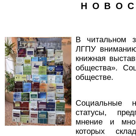
Н О В О С
В читальном з
ЛГПУ вниманию
книжная выстав
общества». Со
обществе.
Социальные н
статусы, пред
мнение и мног
которых скл