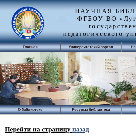
НАУЧНАЯ БИБ
ФГБОУ ВО «Луг
государстве
педагогического ун
Главная
Университетский портал
На
О библиотеке
Ресурсы библиотеки
Перейти на страницу
назад