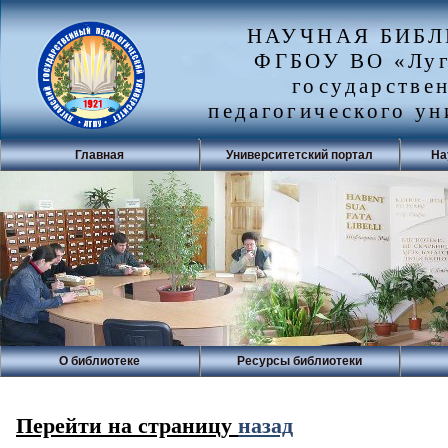
НАУЧНАЯ БИБ
ФГБОУ ВО «Луг
государстве
педагогического ун
Главная
Университетский портал
На
О библиотеке
Ресурсы библиотеки
Перейти на страницу
назад