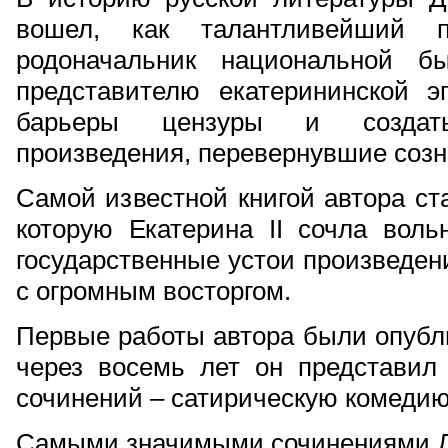
вошел, как талантливейший п
родоначальник национальной б
представителю екатерининской э
барьеры цензуры и создат
произведения, перевернувшие созн
Самой известной книгой автора ст
которую Екатерина II сочла во
государственные устои произведен
с огромным восторгом.
Первые работы автора были опубли
через восемь лет он представил
сочинений – сатирическую комедию
Самыми значимыми сочинениями Д