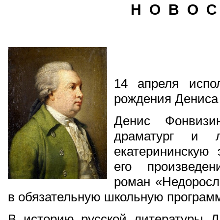
Н О В О С
14 апреля испо
рождения Дениса
Денис Фонвизи
драматург и л
екатерининскую
его произведен
роман «Недоросл
в обязательную школьную программ
В историю русской литературы 