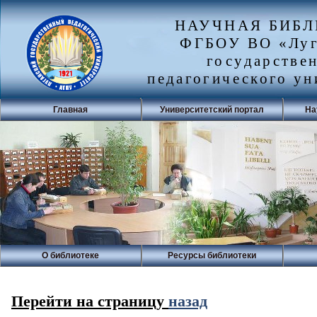
НАУЧНАЯ БИБ
ФГБОУ ВО «Луг
государстве
педагогического ун
Главная
Университетский портал
На
О библиотеке
Ресурсы библиотеки
Перейти на страницу
назад