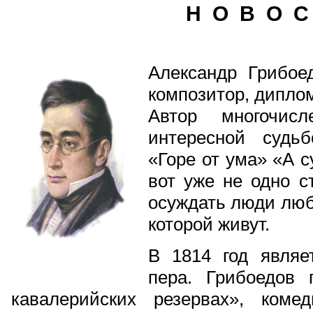
Н О В О С
Александр Грибое
композитор, диплом
Автор многочис
интересной судь
«Горе от ума» «А с
вот уже не одно с
осуждать люди любя
которой живут.
В 1814 год являе
пера. Грибоедов
кавалерийских резервах», коме