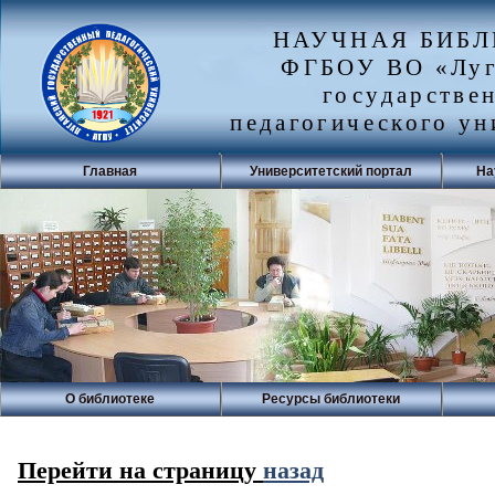
НАУЧНАЯ БИБ
ФГБОУ ВО «Луг
государстве
педагогического ун
Главная
Университетский портал
На
О библиотеке
Ресурсы библиотеки
Перейти на страницу
назад