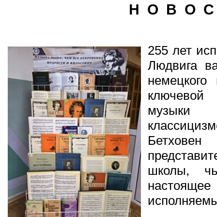
Н О В О С
255 лет ис
Людвига в
немецкого 
ключевой
музыки
классици
Бетхов
представит
школы, ч
настоящ
исполняемы