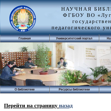
НАУЧНАЯ БИБ
ФГБОУ ВО «Луг
государстве
педагогического ун
Главная
Университетский портал
На
О библиотеке
Ресурсы библиотеки
Перейти на страницу
назад