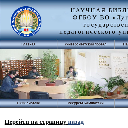
НАУЧНАЯ БИБ
ФГБОУ ВО «Луг
государстве
педагогического ун
Главная
Университетский портал
На
О библиотеке
Ресурсы библиотеки
Перейти на страницу
назад