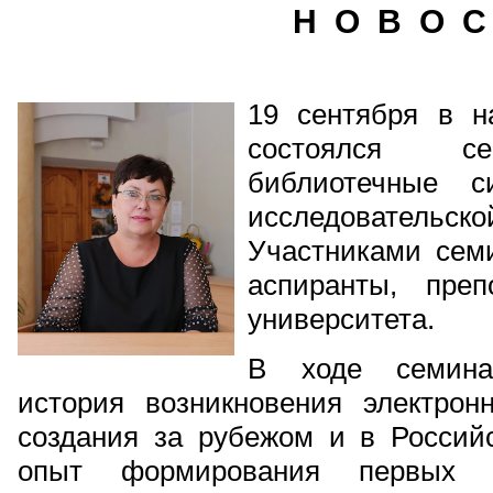
Н О В О С
19 сентября в н
состоялся се
библиотечные с
исследовательс
Участниками семи
аспиранты, преп
университета.
В ходе семина
история возникновения электрон
создания за рубежом и в Россий
опыт формирования первых эл