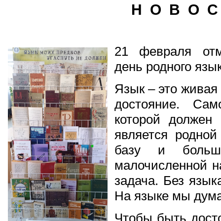
Н О В О С
21 февраля отм
день родного язык
Язык – это живая
достояние. Сам
которой должен 
является родной
базу и больш
малочисленной н
задача. Без язык
На языке мы дума
Чтобы быть дост