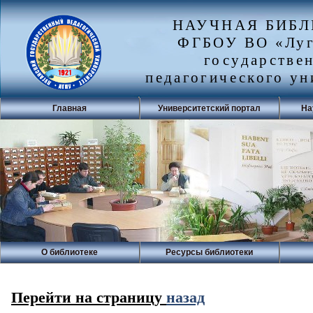
НАУЧНАЯ БИБ
ФГБОУ ВО «Луг
государстве
педагогического ун
Главная
Университетский портал
На
О библиотеке
Ресурсы библиотеки
Перейти на страницу
назад