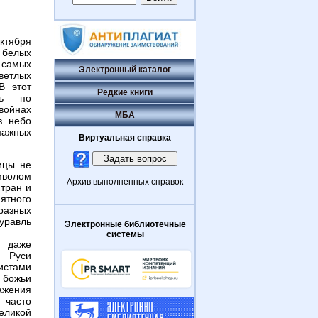
тября
белых
 самых
Электронный каталог
етлых
В этот
Редкие книги
ть по
йнах
МБА
в небо
жных
Виртуальная справка
ицы не
мволом
Архив выполненных справок
стран и
ятного
разных
авль
Электронные библиотечные
системы
 даже
а Руси
истами
божьи
ажения
асто
еликой