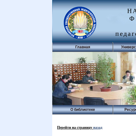
Н
Ф
педаг
Главная
Универс
О библиотеке
Ресур
Перейти на страницу
назад