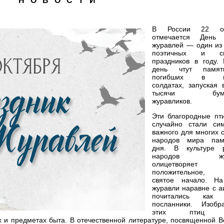
Н О В О С Т И
В России 22 ок
отмечается День 
журавлей — один из
поэтичных и св
праздников в году. 
день чтут памя
погибших в во
солдатах, запуская 
тысячи бума
журавликов.
Эти благородные пт
случайно стали си
важного для многих 
народов мира пам
дня. В культуре 
народов жур
олицетворяет
положительное,
святое начало. Н
журавли наравне с а
почитались как 
посланники. Изобр
этих птиц ч
х и предметах быта. В отечественной литературе, посвященной В