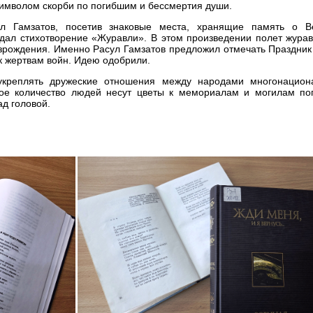
символом скорби по погибшим и бессмертия души.
ул Гамзатов, посетив знаковые места, хранящие память о В
оздал стихотворение «Журавли». В этом произведении полет жура
озрождения. Именно Расул Гамзатов предложил отмечать Праздник
к жертвам войн. Идею одобрили.
укреплять дружеские отношения между народами многонацион
ное количество людей несут цветы к мемориалам и могилам по
ад головой.