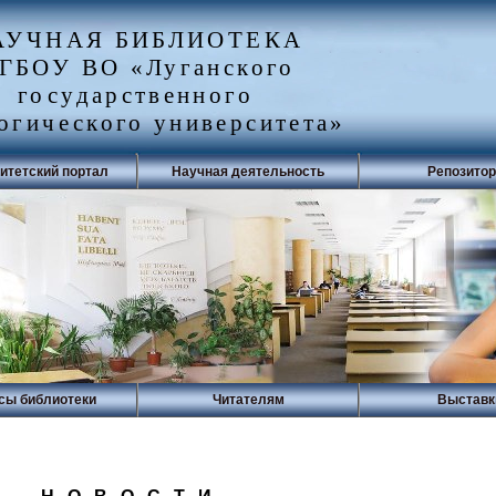
АУЧНАЯ БИБЛИОТЕКА
ГБОУ ВО «Луганского
государственного
огического университета»
итетский портал
Научная деятельность
Репозито
сы библиотеки
Читателям
Выставк