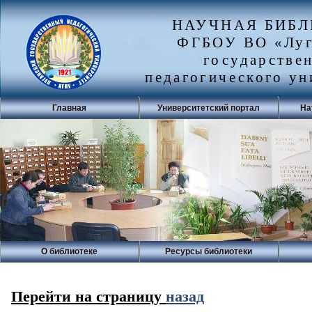
НАУЧНАЯ БИБ
ФГБОУ ВО «Луг
государстве
педагогического ун
Главная
Университетский портал
На
О библиотеке
Ресурсы библиотеки
Перейти на страницу
назад