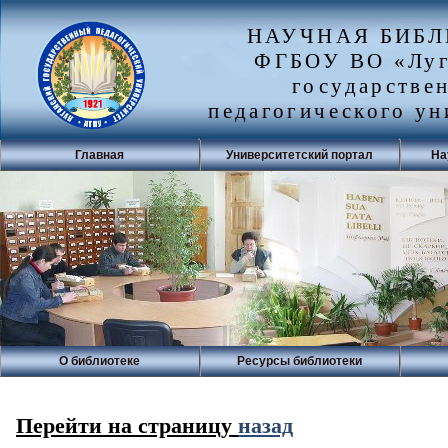
НАУЧНАЯ БИБ
ФГБОУ ВО «Луг
государстве
педагогического ун
Главная
Университетский портал
На
О библиотеке
Ресурсы библиотеки
Перейти на страницу
назад